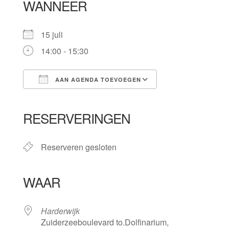
WANNEER
15 juli
14:00 - 15:30
AAN AGENDA TOEVOEGEN
Download ICS
Google Calendar
iCalendar
Office 365
Outlook Live
RESERVERINGEN
Reserveren gesloten
WAAR
Harderwijk
Zuiderzeeboulevard to.Dolfinarium,